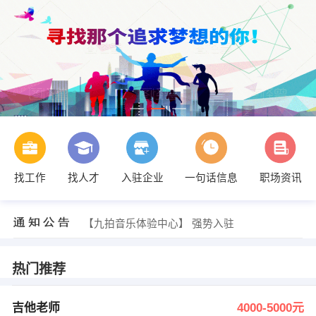
找工作
找人才
入驻企业
一句话信息
职场资讯
发布 [拼多多推广 ] 招聘信息
【Y】 强势入驻
【九拍音乐体验中心】 强势入驻
【大唐・尚品整装】 强势入驻
【黎川县昌盛汽车销售有限公司】 强势入驻
【江西欣天利陶瓷有限公司】 强势入驻
热门推荐
发布 [吉他老师 ] 招聘信息
发布 [普工 ] 招聘信息
发布 [主播 ] 招聘信息
吉他老师
4000-5000元