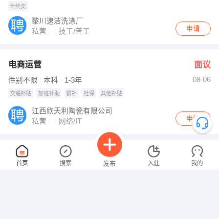
年终奖
黎川速洁洗涤厂
申请
私营
技工/普工
电商运营
面议
08-06
性别不限
本科
1-3年
交通补贴
加班补助
餐补
社保
其他补贴
江西欣天利陶瓷有限公司
申请
私营
网络/IT
B2驾照司机
4000-5000元
首页
搜索
入驻
我的
发布
08-06
性别不限
经验不限
黎川欧昌物流有限公司
申请
私营
司机/交通