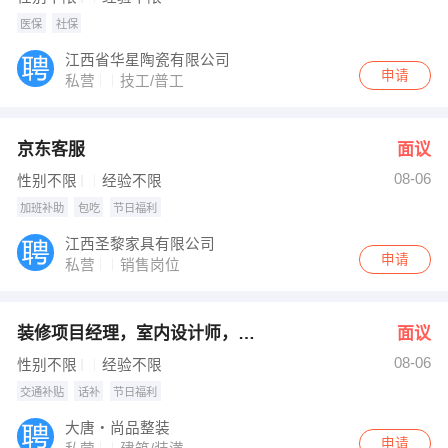
医保
社保
江西省华星陶瓷有限公司
申请
私营
技工/普工
京东客服
面议
08-06
性别不限
经验不限
加班补助
包吃
节日福利
江西圣黎家具有限公司
申请
私营
销售岗位
装修项目经理，室内设计师，会计
面议
08-06
性别不限
经验不限
交通补贴
话补
节日福利
大唐・尚品整装
申请