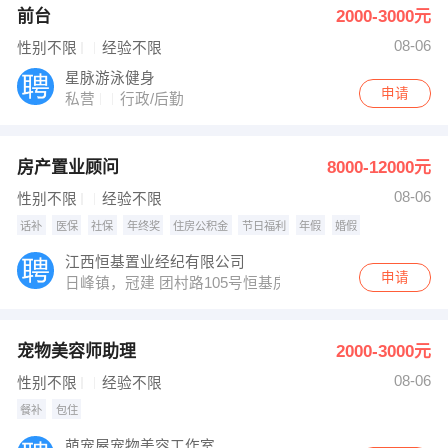
前台
2000-3000元
08-06
性别不限
经验不限
星脉游泳健身
申请
私营
行政/后勤
房产置业顾问
8000-12000元
08-06
性别不限
经验不限
话补
医保
社保
年终奖
住房公积金
节日福利
年假
婚假
江西恒基置业经纪有限公司
申请
日峰镇，冠建 团村路105号恒基房产
宠物美容师助理
2000-3000元
08-06
性别不限
经验不限
餐补
包住
萌宠屋宠物美容工作室