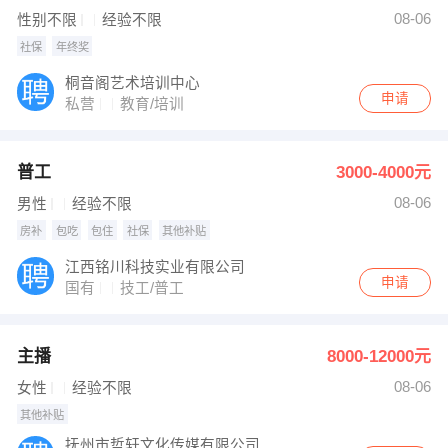
发布 [文员 ] 招聘信息
08-06
性别不限
经验不限
发布 [拼多多推广 ] 招聘信息
【Y】 强势入驻
社保
年终奖
桐音阁艺术培训中心
申请
私营
教育/培训
普工
3000-4000元
08-06
男性
经验不限
房补
包吃
包住
社保
其他补贴
江西铭川科技实业有限公司
申请
国有
技工/普工
主播
8000-12000元
08-06
女性
经验不限
其他补贴
抚州市哲轩文化传媒有限公司