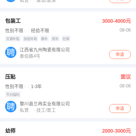
私营
建筑/装潢
包装工
3000-4000元
08-06
性别不限
经验不限
交通补贴
加班补助
餐补
房补
社保
江西省九州陶瓷有限公司
申请
泰伯路4号
压贴
面议
08-06
性别不限
1-3年
节日福利
黎川县兰冉实业有限公司
申请
私营
技工/普工
幼师
2000-3000元