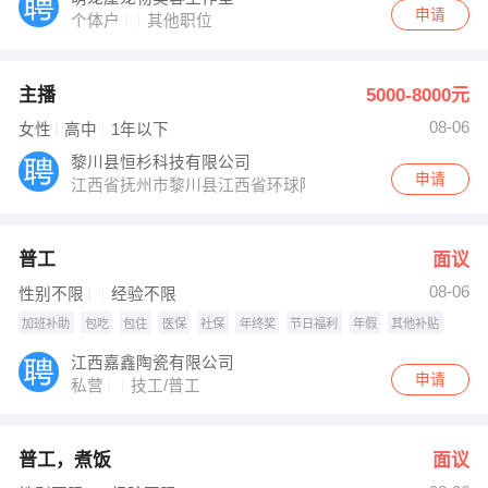
申请
个体户
其他职位
主播
5000-8000元
08-06
女性
高中
1年以下
黎川县恒杉科技有限公司
申请
江西省抚州市黎川县江西省环球陶瓷有限公司
普工
面议
08-06
性别不限
经验不限
加班补助
包吃
包住
医保
社保
年终奖
节日福利
年假
其他补贴
江西嘉鑫陶瓷有限公司
申请
私营
技工/普工
普工，煮饭
面议