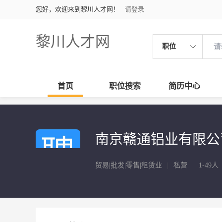
您好，欢迎来到黎川人才网！
请登录
黎川人才网
职位
首页
职位搜索
简历中心
南京赣通铝业有限公
贸易|批发|零售|租赁业
|
私营
|
1-49人