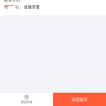
联系手机：
****
地 址：
龙城邻里
返回首页
电话咨询