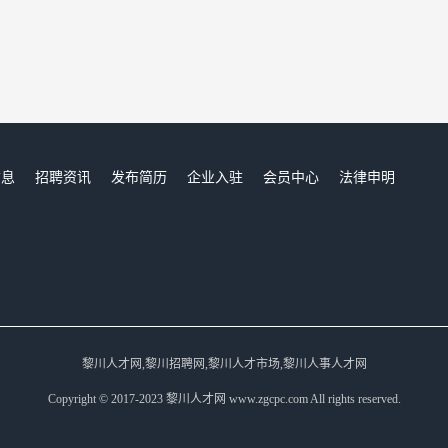
信息
招聘资讯
发布简历
企业入驻
会员中心
法律申明
们
黎川人才网,黎川招聘网,黎川人才市场,黎川人事人才网
Copyright © 2017-2023 黎川人才网 www.zgcpc.com All rights reserved.